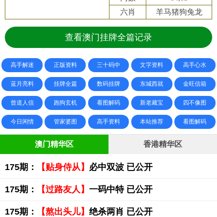
六肖
羊马猪狗兔龙
查看澳门挂牌全篇记录
高手解迷
正版资料
三十码中
文字资料
高手心水
蓝月亮料
挂牌全篇
数码挂牌
东城西就
金旺信箱
曾道人信
跑狗玄机
看图解码
新老藏宝
四不像图
今日闲情
管家婆图
高手资料
本站推荐
看图解码
澳门精华区
香港精华区
175期：
【贴身侍从】
必中双波 已公开
175期：
【过路友人】
一码中特 已公开
175期：
【熬出头儿】
绝杀两肖 已公开