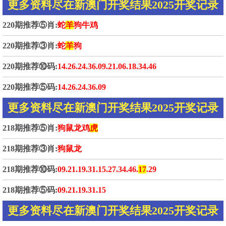
更多资料尽在新澳门开奖结果2025开奖记录
220期推荐⑤肖:
蛇
羊
狗牛鸡
220期推荐③肖:
蛇
羊
狗
220期推荐⑩码:
14.26.24.36.09.21.06.18.34.46
220期推荐⑤码:
14.26.24.36.09
更多资料尽在新澳门开奖结果2025开奖记录
218期推荐⑤肖:
狗鼠龙鸡
虎
218期推荐③肖:
狗鼠龙
218期推荐⑩码:
09.21.19.31.15.27.34.46.
17
.29
218期推荐⑤码:
09.21.19.31.15
更多资料尽在新澳门开奖结果2025开奖记录