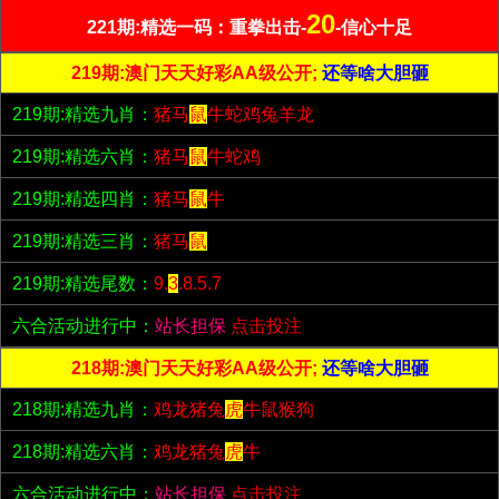
20
221期:精选一码：重拳出击-
-信心十足
219期:澳门天天好彩AA级公开;
还等啥大胆砸
219期:精选九肖：
猪马
鼠
牛蛇鸡兔羊龙
219期:精选六肖：
猪马
鼠
牛蛇鸡
219期:精选四肖：
猪马
鼠
牛
219期:精选三肖：
猪马
鼠
219期:精选尾数：
9.
3
.8.5.7
六合活动进行中：
站长担保
点击投注
218期:澳门天天好彩AA级公开;
还等啥大胆砸
218期:精选九肖：
鸡龙猪兔
虎
牛鼠猴狗
218期:精选六肖：
鸡龙猪兔
虎
牛
六合活动进行中：
站长担保
点击投注