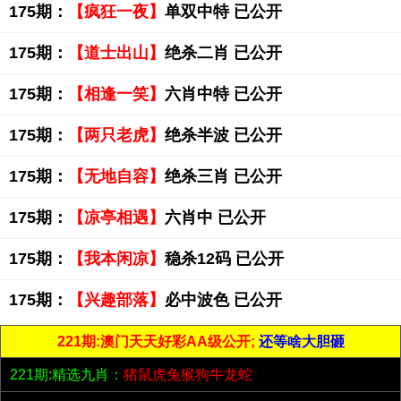
175期：
【疯狂一夜】
单双中特 已公开
175期：
【道士出山】
绝杀二肖 已公开
175期：
【相逢一笑】
六肖中特 已公开
175期：
【两只老虎】
绝杀半波 已公开
175期：
【无地自容】
绝杀三肖 已公开
175期：
【凉亭相遇】
六肖中 已公开
175期：
【我本闲凉】
稳杀12码 已公开
175期：
【兴趣部落】
必中波色 已公开
221期:澳门天天好彩AA级公开;
还等啥大胆砸
221期:精选九肖：
猪鼠虎兔猴狗牛龙蛇