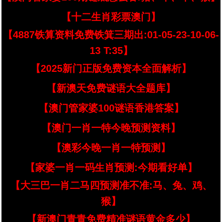
【十二生肖彩票澳门】
【4887铁算资料免费铁箕三期出:01-05-23-10-06-
13 T:35】
【2025新门正版免费资本全面解析】
【新澳天免费谜语大全题库】
【澳门管家婆100谜语香港答案】
【澳门一肖一特今晚预测资料】
【澳彩今晚一肖一特预测】
【家婆一肖一码生肖预测:今期看好单】
【大三巴一肖二马四预测准不准:马、兔、鸡、
猴】
【新澳门青青免费精准谜语黄金多少】