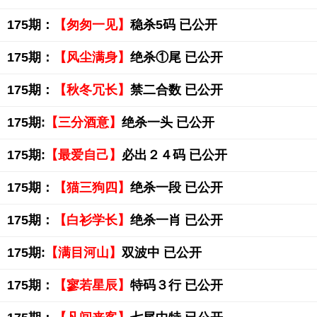
175期：
【匆匆一见】
稳杀5码 已公开
175期：
【风尘满身】
绝杀①尾 已公开
175期：
【秋冬冗长】
禁二合数 已公开
175期:
【三分酒意】
绝杀一头 已公开
175期:
【最爱自己】
必出２４码 已公开
175期：
【猫三狗四】
绝杀一段 已公开
175期：
【白衫学长】
绝杀一肖 已公开
175期:
【满目河山】
双波中 已公开
175期：
【寥若星辰】
特码３行 已公开