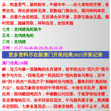
丛，蛇盘贵气，鼠衔财米，牛踏丰年——此七者轮转交替，各
带吉兆。荷出淤泥终见清，双数临门喜自生。莫问特码单双
事，但看六合笑相迎。五谷满仓羊开泰，花香引路金玉盈。顺
时而观，随缘而取，祥和自至，欢悦常随
七肖：龙鸡猪兔蛇鼠牛
五肖：龙鸡猪兔蛇
三肖：龙鸡猪
主特：15.27.34.46.08.20.28.26.31.18
更多资料尽在新澳门开奖结果2025开奖记录
澳门传真220期
解：这几句像一首隐晦的生肖谜诗，前半段点出“四六开”暗示
数字与方位，“四海兄弟”“凤冠四方”指向群体与尊位，后半
段“四十风光”“风流才子”则喻时光与情态，最终归到“真经转
六尘”，似说万象皆在轮回中寻得对应。今借生肖乱序，重绎
此局：酉鸡戴冠鸣四方，申猴翻云问旧章。子鼠穿街知冷暖，
辰龙潜海纳百川。未羊回首叹流光，午马踏风逐才俊，寅虎啸
谷定阴阳。七兽各显其态——冠者非独凤，忆者不止羊，风流