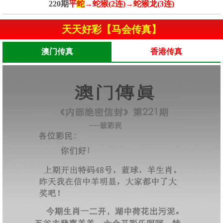
220期
平
蛇
→蛇猴(2连)→蛇猴龙(3连)
天天好彩【马会传真】
澳门传真
香港传真