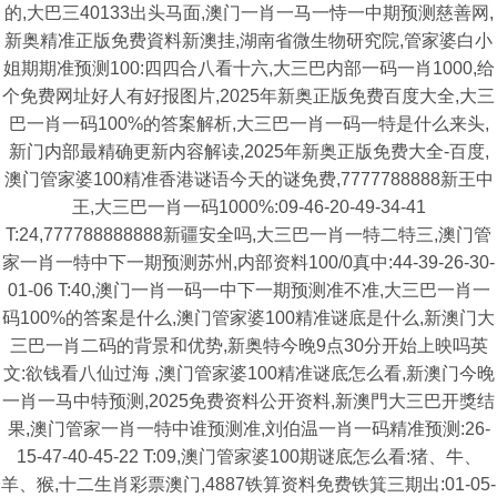
的,大巴三40133出头马面,澳门一肖一马一恃一中期预测慈善网,
新奥精准正版免费資料新澳挂,湖南省微生物研究院,管家婆白小
姐期期准预测100:四四合八看十六,大三巴内部一码一肖1000,给
个免费网址好人有好报图片,2025年新奥正版免费百度大全,大三
巴一肖一码100%的答案解析,大三巴一肖一码一特是什么来头,
新门内部最精确更新内容解读,2025年新奥正版免费大全-百度,
澳门管家婆100精准香港谜语今天的谜免费,7777788888新王中
王,大三巴一肖一码1000%:09-46-20-49-34-41
T:24,777788888888新疆安全吗,大三巴一肖一特二特三,澳门管
家一肖一特中下一期预测苏州,内部资料100/0真中:44-39-26-30-
01-06 T:40,澳门一肖一码一中下一期预测准不准,大三巴一肖一
码100%的答案是什么,澳门管家婆100精准谜底是什么,新澳门大
三巴一肖二码的背景和优势,新奥特今晚9点30分开始上映吗英
文:欲钱看八仙过海 ,澳门管家婆100精准谜底怎么看,新澳门今晚
一肖一马中特预测,2025免费资料公开资料,新澳門大三巴开獎结
果,澳门管家一肖一特中谁预测准,刘伯温一肖一码精准预测:26-
15-47-40-45-22 T:09,澳门管家婆100期谜底怎么看:猪、牛、
羊、猴,十二生肖彩票澳门,4887铁算资料免费铁箕三期出:01-05-