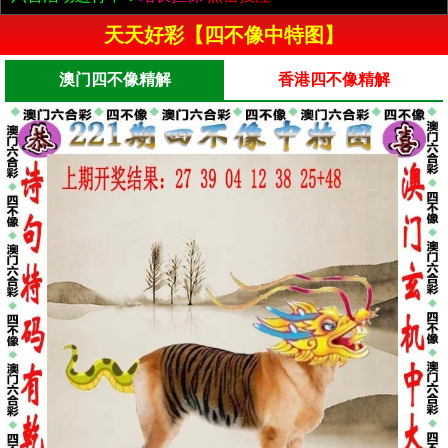
天天好彩【四不像中特图】
澳门四不像精解
香港四不像精解